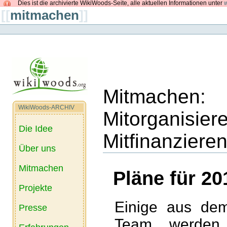
Dies ist die archivierte WikiWoods-Seite, alle aktuellen Informationen unter
w
[[
mitmachen
]]
Mitmachen: 
WikiWoods-ARCHIV
Mitorganisier
Die Idee
Mitfinanziere
Über uns
Mitmachen
Pläne für 20
Projekte
Einige aus dem
Presse
Team werden