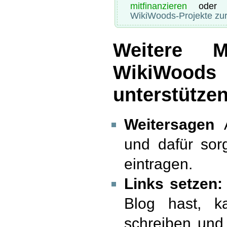
mitfinanzieren
oder 
WikiWoods-Projekte zur
Weitere Mö
WikiW
unterstütze
Weitersagen
A
und dafür sor
eintragen.
Links setzen:
Blog hast, 
schreiben und