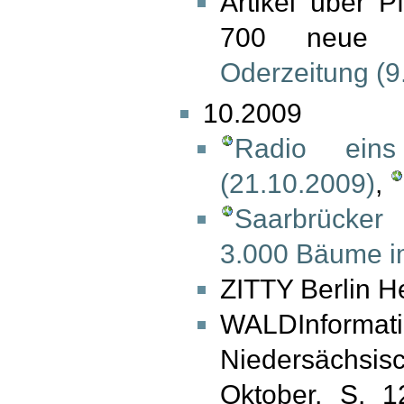
Artikel über P
700 neue 
Oderzeitung (9
10.2009
Radio eins
(21.10.2009)
,
Saarbrücker 
3.000 Bäume i
ZITTY Berlin H
WALDInfor
Niedersächs
Oktober, S. 1