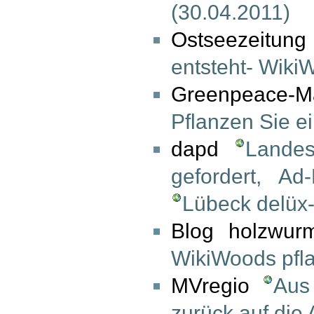
(30.04.2011)
Ostseezeitung
entsteht- WikiW
Greenpeace-M
Pflanzen Sie 
dapd
Lande
gefordert, Ad
Lübeck delüx
Blog holzwur
WikiWoods pfl
MVregio
Aus
zurück auf die 