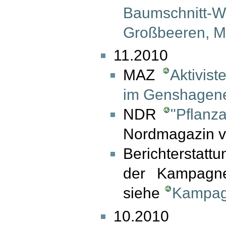
Baumschnitt-W
Großbeeren, 
11.2010
MAZ
Aktivis
im Genshagener
NDR
"Pflanz
Nordmagazin vo
Berichterstat
der Kampagn
siehe
Kampag
10.2010