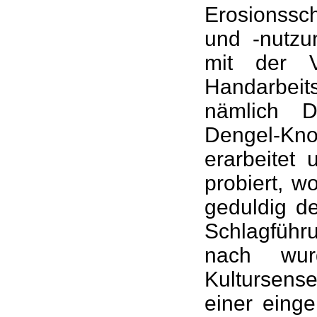
Erosionssc
und -nutzu
mit der 
Handarbei
nämlich D
Dengel-K
erarbeitet
probiert, 
geduldig de
Schlagführ
nach wur
Kultursense
einer eing