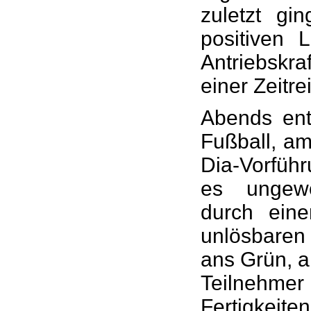
zuletzt g
positiven 
Antriebskra
einer Zeitr
Abends ent
Fußball, am
Dia-Vorfüh
es ungewö
durch ein
unlösbare
ans Grün, a
Teilnehm
Fertigkeit