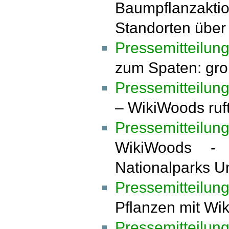
Baumpflanzakt
Standorten über
Pressemitteilun
zum Spaten: gro
Pressemitteilun
– WikiWoods ruft
Pressemitteilun
WikiWoods -
Nationalparks U
Pressemitteilun
Pflanzen mit Wi
Pressemitteilun