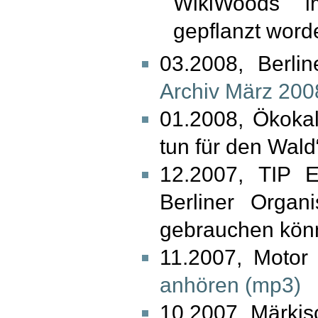
WikiWoods i
gepflanzt worde
03.2008, Berli
Archiv März 200
01.2008, Ökoka
tun für den Wald
12.2007, TIP Ex
Berliner Organi
gebrauchen könn
11.2007, Moto
anhören (mp3)
10.2007, Märki