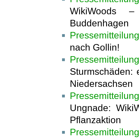
WikiWoods – 
Buddenhagen
Pressemitteilun
nach Gollin!
Pressemitteilun
Sturmschäden: e
Niedersachsen
Pressemitteilu
Ungnade: WikiW
Pflanzaktion
Pressemitteilu