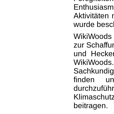
Enthusias
Aktivitäte
wurde besc
WikiWoods s
zur Schaffu
und Hecken
WikiWoods
Sachkundig
finden u
durchzuf
Klimaschu
beitragen.